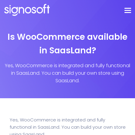
Is WooCommerce available
in SaasLand?
Yes, WooCommerce is integrated and fully functional
in SaasLand. You can build your own store using
SaasLand.
Yes, WooCommerce is integrated and fully
functional in SaasLand. You can build your own store
using SaasLand.