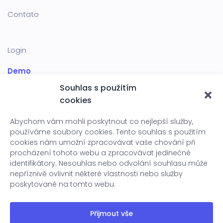
Contato
Login
Demo
Souhlas s použitím
SIGNOSOFT S.R.O.
cookies
Abychom vám mohli poskytnout co nejlepší služby,
používáme soubory cookies. Tento souhlas s použitím
Signosoft s.r.o.
Porto Frade
Angra dos Reis – RJ
Brasil
cookies nám umožní zpracovávat vaše chování při
procházení tohoto webu a zpracovávat jedinečné
ID:
243 07 190
Email:
vendas@signosoft.com
Phone:
+420
identifikátory. Nesouhlas nebo odvolání souhlasu může
224 311 176
nepříznivě ovlivnit některé vlastnosti nebo služby
poskytované na tomto webu.
Get Signosoft app
Přijmout vše