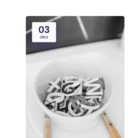
03
dez