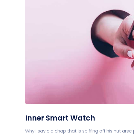
Inner Smart Watch
Why I say old chap that is spiffing off his nut 