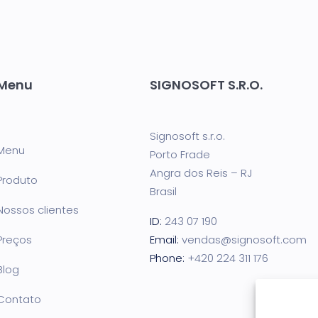
Menu
SIGNOSOFT S.R.O.
Signosoft s.r.o.
Menu
Porto Frade
Angra dos Reis – RJ
Produto
Brasil
Nossos clientes
ID:
243 07 190
Preços
Email:
vendas@signosoft.com
Phone:
+420 224 311 176
Blog
Contato