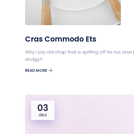
Cras Commodo Ets
Why I say old chap that is spiffing off his nut 
dodgy.!!
READ MORE
03
dez