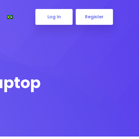
Log In
Register
aptop